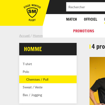
MATCH
OFFICIEL
PROMOTIONS
Accueil
Homme
Chemises / Pull
4 pro
HOMME
T-shirt
Polo
Chemises / Pull
Sweat / Veste
Bas / Jogging