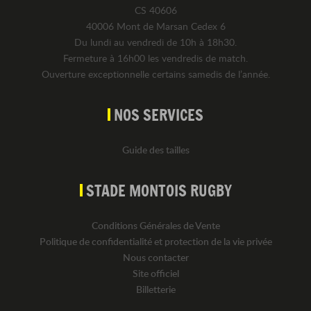
CS 40606
40006 Mont de Marsan Cedex 6
Du lundi au vendredi de 10h à 18h30.
Fermeture à 16h00 les vendredis de match.
Ouverture exceptionnelle certains samedis de l’année.
NOS SERVICES
Guide des tailles
STADE MONTOIS RUGBY
Conditions Générales de Vente
Politique de confidentialité et protection de la vie privée
Nous contacter
Site officiel
Billetterie