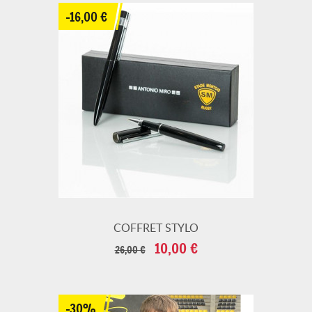
-16,00 €
COFFRET STYLO
Prix
Prix
10,00 €
26,00 €
de
base
-30%