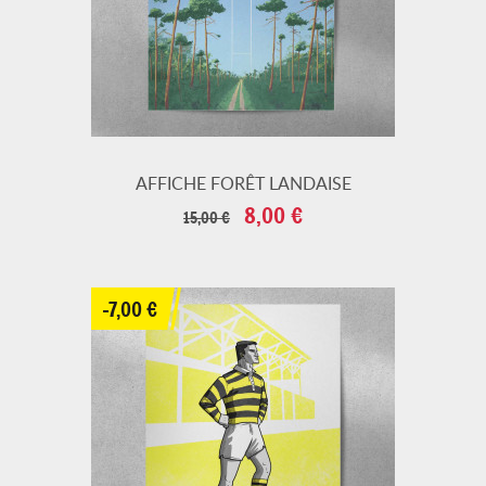
AFFICHE FORÊT LANDAISE
Prix
Prix
8,00 €
15,00 €
de
base
-7,00 €