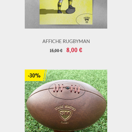
AFFICHE RUGBYMAN
Prix
Prix
8,00 €
15,00 €
de
base
-30%