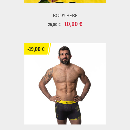
BODY BEBE
Prix
Prix
10,00 €
25,00 €
de
base
-19,00 €