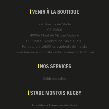
VENIR À LA BOUTIQUE
270 Avenue du Stade
CS 40606
40006 Mont de Marsan Cedex 6
Du lundi au vendredi de 10h à 18h30.
Fermeture à 16h00 les vendredis de match.
Ouverture exceptionnelle certains samedis de l’année.
NOS SERVICES
Guide des tailles
STADE MONTOIS RUGBY
Conditions Générales de Vente