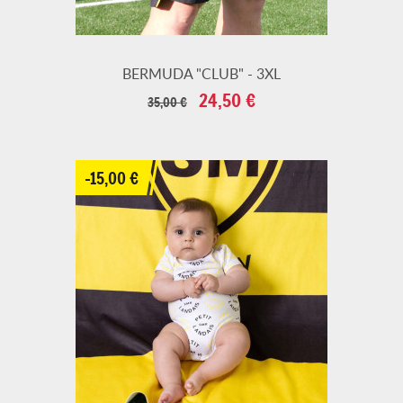
BERMUDA "CLUB" - 3XL
Prix
Prix
24,50 €
35,00 €
de
base
-15,00 €