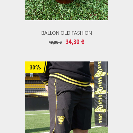
BALLON OLD FASHION
Prix
Prix
34,30 €
49,00 €
de
base
-30%