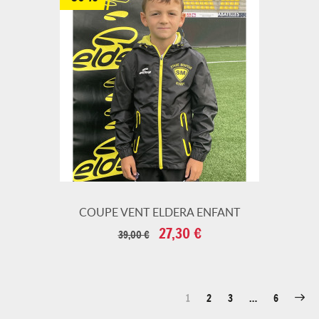
COUPE VENT ELDERA ENFANT
Prix
Prix
27,30 €
39,00 €
de
base
1
2
3
…
6