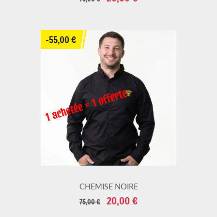
de
base
-55,00 €
CHEMISE NOIRE
Prix
Prix
20,00 €
75,00 €
de