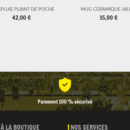
PLUIE PLIANT DE POCHE
MUG CERAMIQUE JA
Prix
Prix
42,00 €
15,00 €
Paiement 100 % sécurisé
 À LA BOUTIQUE
NOS SERVICES