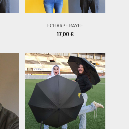
E
ECHARPE RAYEE
Prix
17,00 €