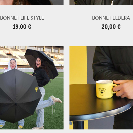
BONNET LIFE STYLE
BONNET ELDERA
Prix
Prix
19,00 €
20,00 €