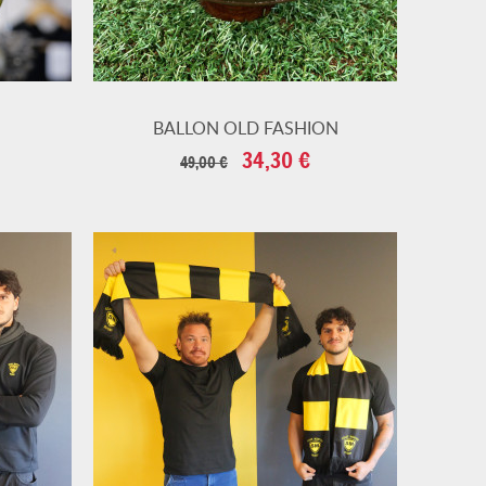
BALLON OLD FASHION
Prix
Prix
34,30 €
49,00 €
de
base