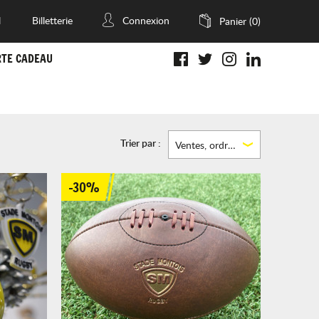
l
Billetterie
Connexion
Panier
(0)
RTE CADEAU
Trier par :
Ventes, ordre décroissant
-30%