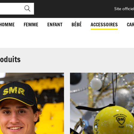
Site officie
HOMME
FEMME
ENFANT
BÉBÉ
ACCESSOIRES
CA
roduits