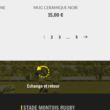
UNE
MUG CERAMIQUE NOIR
Prix
15,00 €
1
2
3
…
5
Echange et retour
STADE MONTOIS RUGBY