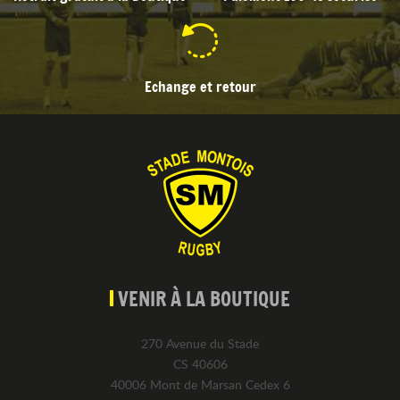
Echange et retour
VENIR À LA BOUTIQUE
270 Avenue du Stade
CS 40606
40006 Mont de Marsan Cedex 6