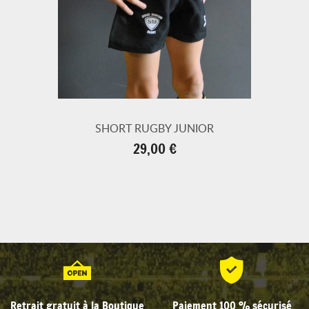
SHORT RUGBY JUNIOR
Prix
29,00 €
Retrait gratuit à la Boutique
Paiement 100 % sécurisé