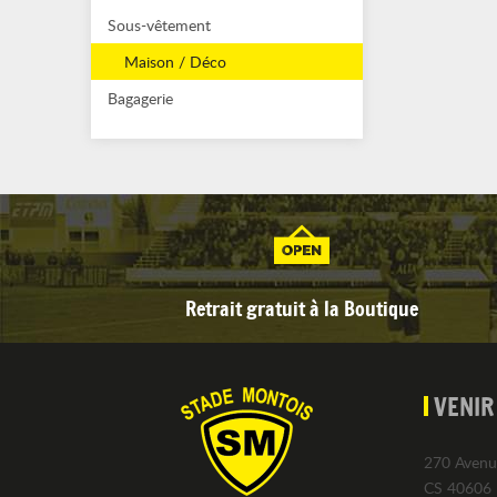
Sous-vêtement
Maison / Déco
Bagagerie
Retrait gratuit à la Boutique
VENIR
270 Avenu
CS 40606