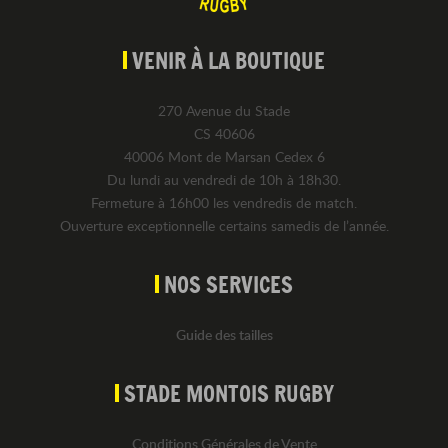
VENIR À LA BOUTIQUE
270 Avenue du Stade
CS 40606
40006 Mont de Marsan Cedex 6
Du lundi au vendredi de 10h à 18h30.
Fermeture à 16h00 les vendredis de match.
Ouverture exceptionnelle certains samedis de l’année.
NOS SERVICES
Guide des tailles
STADE MONTOIS RUGBY
Conditions Générales de Vente