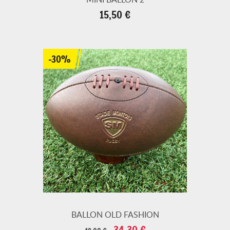
Prix
15,50 €
-30%
BALLON OLD FASHION
Prix
Prix
34,30 €