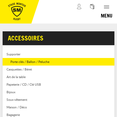
MENU
ACCESSOIRES
Supporter
Porte clés / Ballon / Peluche
Casquettes / Béret
Art de la table
Papeterie / CD / Clé USB
Bijoux
Sous-vêtement
Maison / Déco
Bagagerie