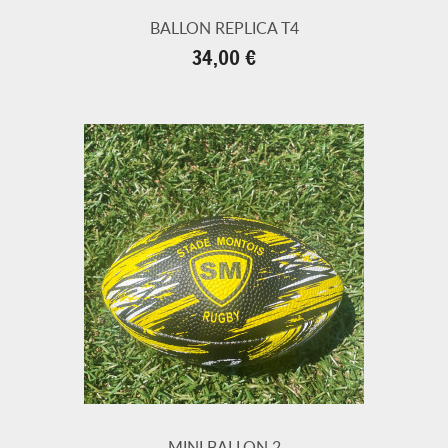
BALLON REPLICA T4
Prix
34,00 €
MINI BALLON 2