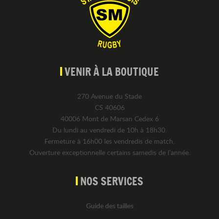
VENIR À LA BOUTIQUE
270 Avenue du Stade
CS 40606
40006 Mont de Marsan Cedex 6
Du lundi au vendredi de 10h à 18h30.
Fermeture à 16h00 les vendredis de match.
Ouverture exceptionnelle certains samedis de l’année.
NOS SERVICES
Guide des tailles